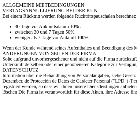
ALLGEMEINE MIETBEDINGUNGEN
VERTAGSANNULLIERUNG BEI DER KUN
Bei einem Rücktritt werden folgende Rücktrittspauschalen berechnet:
30 Tage vor Ankunftsdatum 10% .
zwischen 30 und 7 Tagen 50%.
weniger als 7 Tage vor Ankunft 100%.
Wenn der Kunde während seines Aufenthaltes und Beendigung des Mitver
ÄNDERUNGEN VON SEITEN DER FIRMA
Solte aufgrund unvorhergesehener und nicht auf die Firma zurückzufü
Unterkunft derselben oder einer gehobeneren Kategorie zur Verfügung 
DATENSCHUTZ
Information über die Behandlung von Personalangaben, siehe Gesetz
Dezember, de Protección de Datos de Carácter Personal ("LPD") (Pers
registriert werden, so dass wir Ihnen unsere Dienstleistungen anbiet
löschen Die Firma ist verantwortlich für diese Akten, ihre Adresse f