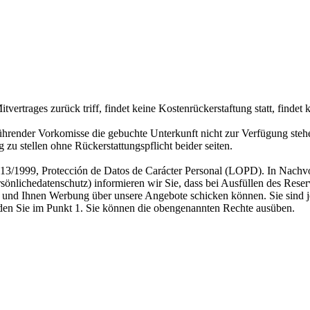
trages zurück triff, findet keine Kostenrückerstaftung statt, findet ke
hrender Vorkomisse die gebuchte Unterkunft nicht zur Verfügung stehen
zu stellen ohne Rückerstattungspflicht beider seiten.
 13/1999, Protección de Datos de Carácter Personal (LOPD). In Nach
önlichedatenschutz) informieren wir Sie, dass bei Ausfüllen des Rese
en und Ihnen Werbung über unsere Angebote schicken können. Sie sind je
inden Sie im Punkt 1. Sie können die obengenannten Rechte ausüben.